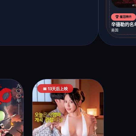
🏆 催泪神片
辛德勒的名单 
美国
📅 13天后上映