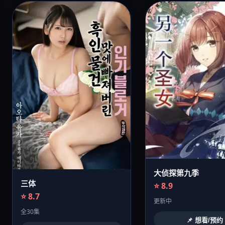
大侦探第九季
三体
⭐ 8.9
⭐ 8.7
更新中
全30集
📌 想看/预约