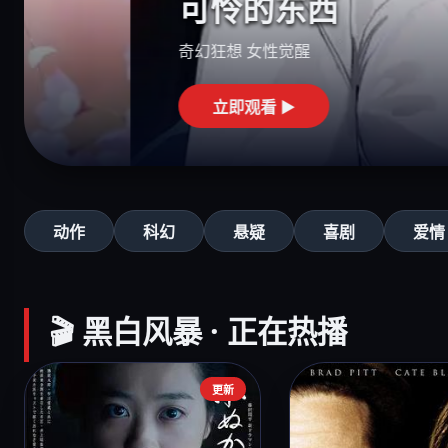
可怜的东西
奇幻狂想 女性觉醒
立即观看 ▶
动作
科幻
悬疑
喜剧
爱情
🎬 黑白风暴 · 正在热播
更新