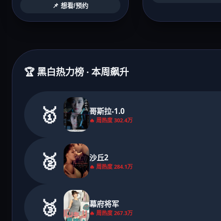
📌 想看/预约
🏆 黑白热力榜 · 本周飙升
🥇
哥斯拉-1.0
🔥 周热度 302.4万
🥈
沙丘2
🔥 周热度 284.1万
🥉
幕府将军
🔥 周热度 267.3万