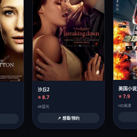
美国小说
沙丘2
⭐ 7.9
⭐ 8.7
HD高清
4K蓝光
📌 想看/预约