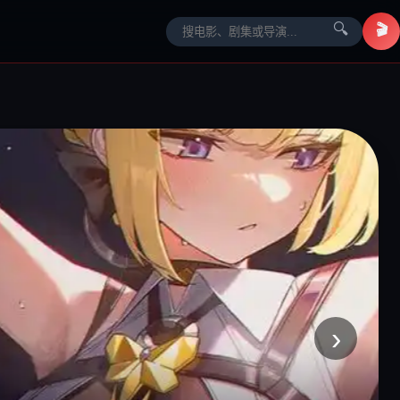
🎬
🔍
›