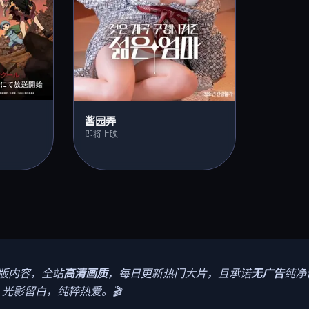
酱园弄
即将上映
版内容，全站
高清画质
，每日更新热门大片，且承诺
无广告
纯净
光影留白，纯粹热爱。🎬