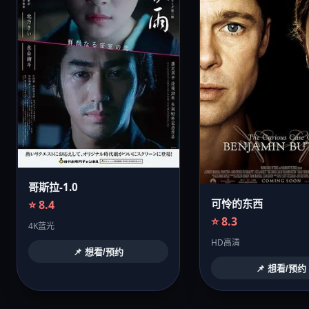
哥斯拉-1.0
可怜的东西
⭐ 8.4
⭐ 8.3
4K蓝光
HD高清
📌 想看/预约
📌 想看/预约