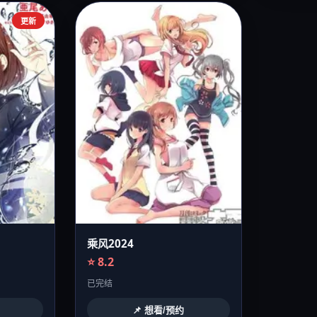
更新
乘风2024
⭐ 8.2
已完结
📌 想看/预约